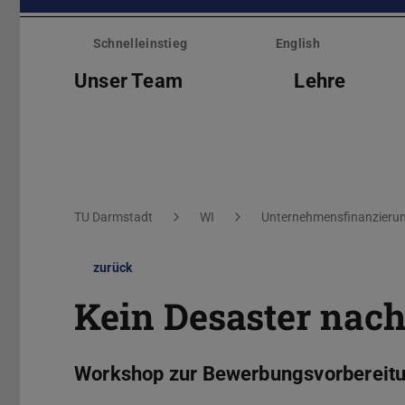
Menü
überspringen
Schnelleinstieg
English
Unser Team
Lehre
Sie befinden sich hier:
TU Darmstadt
WI
Unternehmensfinanzieru
zurück
Kein Desaster nac
Workshop zur Bewerbungsvorbereitun