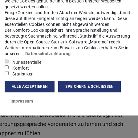
welche Cookies genau bei Ihrem Besuch unserer Webseiten
gesetzt werden sollen.
Einige Cookies sind für den Abruf der Website notwendig, damit
diese auf Ihrem Endgerät richtig anzeigen werden kann. Diese
essentiellen Cookies können nicht abgewählt werden.
Der Komfort-Cookie speichert Ihre Spracheinstellung und
bevorzugte Suchmaschine, während „Statistik“ die Auswertung
durch die Open-Source-Statistik-Software „Matomo“ regelt.
Weitere Informationen zum Einsatz von Cookies erhalten Sie in
unserer
Datenschutzerklärung
.
Nur essentielle
Komfort
Statistiken
ALLE AKZEPTIEREN
SPEICHERN & SCHLIESSEN
Impressum
istern und das Assessment Center souverän zu
ale Themen im Blickpunkt wie die Grundlogik der
erbungsgespräche vorbereiten zu lernen und sich
appnet zu fühlen.