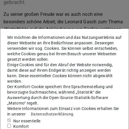
gebracht.
Zu seiner großen Freude war es auch noch eine
besonders schöne Arbeit, die Leonard Gasch zum Thema
‚Werteffekte auf die Ankündigung von Großinvestitionen
in Cloud-Infrastruktur‘ da verfasst hat.
Wir möchten die Informationen und das Nutzungserlebnis auf
dieser Webseite an Ihre Bedürfnisse anpassen. Deswegen
Professor Schiereck gratuliert Herrn Gasch zu seiner
verwenden wir sog. Cookies. Sie können selbst entscheiden,
feinen Leistung und dankt allen Bachelorstudierenden für
welche Cookies genau bei Ihrem Besuch unserer Webseiten
gesetzt werden sollen.
das entgegengebrachte langjährige Vertrauen, ohne das
Einige Cookies sind für den Abruf der Website notwendig,
diese 1.000 Arbeiten nie zustande gekommen wären.
damit diese auf Ihrem Endgerät richtig anzeigen werden
kann. Diese essentiellen Cookies können nicht abgewählt
Jetzt freut sich das Fachgebiet auf die nächsten
werden.
Betreuungen. Bis zu seiner Verabschiedung in den
Der Komfort-Cookie speichert Ihre Spracheinstellung und
bevorzugte Suchmaschine, während „Statistik“ die
Ruhestand hofft Professor Schiereck, noch die Schwelle
Auswertung durch die Open-Source-Statistik-Software
von 1.250 erreichen zu können.
„Matomo“ regelt.
Weitere Informationen zum Einsatz von Cookies erhalten Sie
in unserer
Datenschutzerklärung
.
Nur essentielle
Komfort
KONTAKT