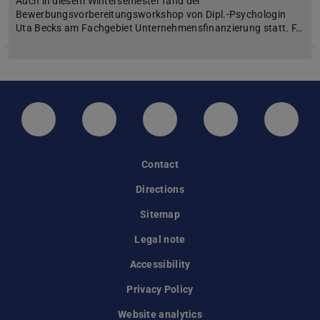
Auch in diesem Wintersemester fand der
Bewerbungsvorbereitungsworkshop von Dipl.-Psychologin
Uta Becks am Fachgebiet Unternehmensfinanzierung statt. F…
LinkedIn-Seite der TU Darmstadt
Instagram-Kanal der TU Darmstad
Bluesky-Kanal der TU D
Facebook-Seite
YouTu
Contact
Directions
Sitemap
Legal note
Accessibility
Privacy Policy
Website analytics