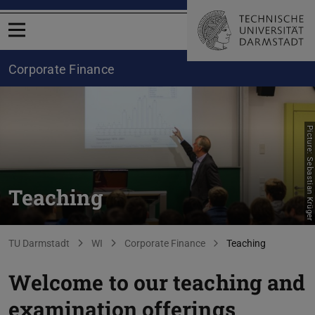
Open menu
Corporate Finance
Picture: Sebastian Krüger
Teaching
You are here:
TU Darmstadt
WI
Corporate Finance
Teaching
Welcome to our teaching and
examination offerings