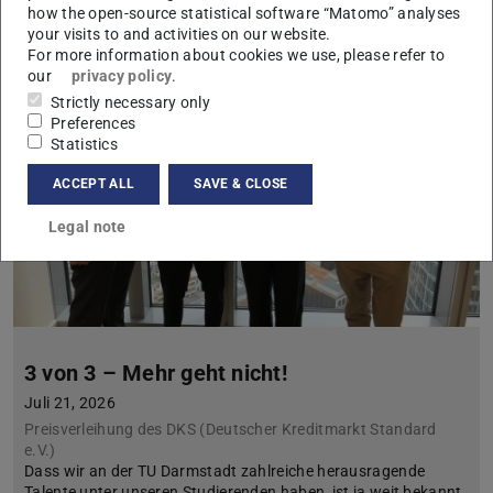
how the open-source statistical software “Matomo” analyses
news around teaching
your visits to and activities on our website.
For more information about cookies we use, please refer to
our
privacy policy
.
Strictly necessary only
Preferences
Statistics
ACCEPT ALL
SAVE & CLOSE
Legal note
3 von 3 – Mehr geht nicht!
Juli 21, 2026
Preisverleihung des DKS (Deutscher Kreditmarkt Standard
e.V.)
Dass wir an der TU Darmstadt zahlreiche herausragende
Talente unter unseren Studierenden haben, ist ja weit bekannt