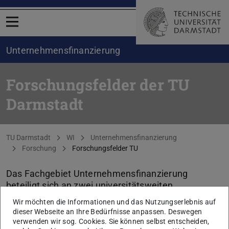
Menü öffnen
Unternehmensfinanzierung
Forschungsfelder der TU
Darmstadt
Sie befinden sich hier:
TU Darmstadt
WI
Unternehmensfinanzierung
Forschung
Forschungsfelder TU
Das Fachgebiet Unternehmensfinanzierung
beteiligt sich an zwei universitätsweiten
Forschungsfeldern.
Wir möchten die Informationen und das Nutzungserlebnis auf
dieser Webseite an Ihre Bedürfnisse anpassen. Deswegen
verwenden wir sog. Cookies. Sie können selbst entscheiden,