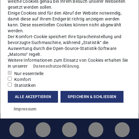
KONTAKT
welche Cookies genau bei Ihrem Besuch unserer Webseiten
gesetzt werden sollen.
Einige Cookies sind für den Abruf der Website notwendig,
damit diese auf Ihrem Endgerät richtig anzeigen werden
kann. Diese essentiellen Cookies können nicht abgewählt
werden.
Der Komfort-Cookie speichert Ihre Spracheinstellung und
bevorzugte Suchmaschine, während „Statistik“ die
Energy and Environment
Auswertung durch die Open-Source-Statistik-Software
„Matomo“ regelt.
(E+E)
Weitere Informationen zum Einsatz von Cookies erhalten Sie
in unserer
Datenschutzerklärung
.
Nur essentielle
Komfort
Information and
Statistiken
Intelligence (I+I)
ALLE AKZEPTIEREN
SPEICHERN & SCHLIESSEN
Impressum
LinkedIn-Seite der TU Darmstadt
Instagram-Kanal der TU Darmstad
Bluesky-Kanal der TU D
Facebook-Seite
YouTu