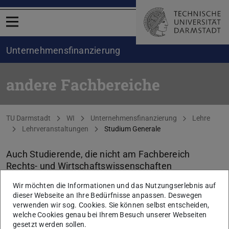
Menü öffnen
Unternehmensfinanzierung
andere Fachbereiche
Sie befinden sich hier:
TU Darmstadt
WI
Unternehmensfinanzierung
Lehre
Lehrveranstaltungen
Studium Generale
Auch Studierende, die nicht am Fachbereich
Rechts- und Wirtschaftswissenschaften
eingeschrieben sind, können bei uns Vorlesungen
Wir möchten die Informationen und das Nutzungserlebnis auf
belegen.
dieser Webseite an Ihre Bedürfnisse anpassen. Deswegen
verwenden wir sog. Cookies. Sie können selbst entscheiden,
welche Cookies genau bei Ihrem Besuch unserer Webseiten
KONTAKT
gesetzt werden sollen.