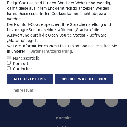
Einige Cookies sind für den Abruf der Website notwendig,
damit diese auf Ihrem Endgerät richtig anzeigen werden
kann. Diese essentiellen Cookies können nicht abgewählt
werden.
Der Komfort-Cookie speichert Ihre Spracheinstellung und
bevorzugte Suchmaschine, während „Statistik“ die
Auswertung durch die Open-Source-Statistik-Software
Einführung in die Betriebswirtschaftslehre
„Matomo“ regelt.
Weitere Informationen zum Einsatz von Cookies erhalten Sie
Diese Grundlagenveranstaltung im Bachelor-Niveau wird
in unserer
Datenschutzerklärung
.
über das Studium Generale und in einigen Studiengängen
Nur essentielle
als Teil der Prüfungsordnung angeboten.
Komfort
Statistiken
mehr Informationen
ALLE AKZEPTIEREN
SPEICHERN & SCHLIESSEN
Impressum
LinkedIn-Seite der TU Darmstadt
Instagram-Kanal der TU Darmstad
Bluesky-Kanal der TU D
Facebook-Seite
YouTu
Kontakt