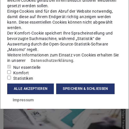
welche Cookies genau bei Ihrem Besuch unserer Webseiten
gesetzt werden sollen.
Einige Cookies sind für den Abruf der Website notwendig,
damit diese auf Ihrem Endgerät richtig anzeigen werden
kann. Diese essentiellen Cookies können nicht abgewählt
werden.
Der Komfort-Cookie speichert Ihre Spracheinstellung und
bevorzugte Suchmaschine, während „Statistik“ die
Auswertung durch die Open-Source-Statistik-Software
Aktuelles
„Matomo“ regelt.
Weitere Informationen zum Einsatz von Cookies erhalten Sie
Mehr erfahren
in unserer
Datenschutzerklärung
.
Nur essentielle
Komfort
Statistiken
ALLE AKZEPTIEREN
SPEICHERN & SCHLIESSEN
Impressum
Bild: Felipe Fernandes